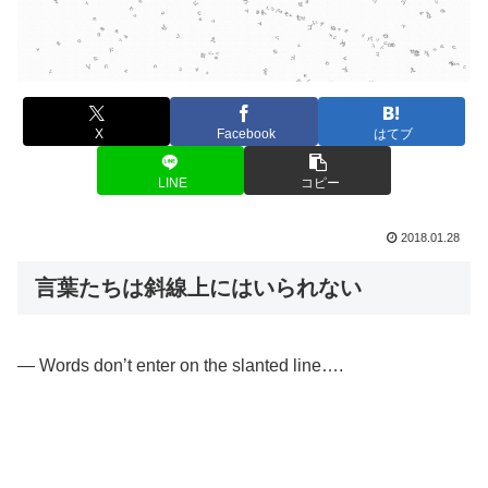
く
ブ
ザ
ぬ
ガ
ヮ
プ
X
Facebook
はてブ
LINE
コピー
ゼ
ん
2018.01.28
ヅ
ボ
お
ダ
言葉たちは斜線上にはいられない
も
や
そ
の
パ
ッ
ヅ
— Words don’t enter on the slanted line….
ふ
く
パ
ボ
し
ガ
う
よ
も
ブ
ャ
ヅ
え
め