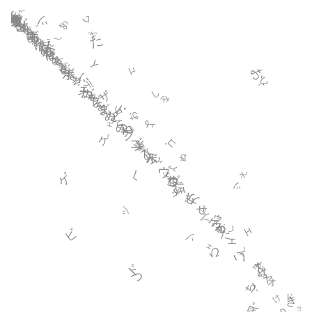
ペ
ゾ
こ
ベ
よ
は
し
む
ォ
ァ
ゲ
し
な
ペ
た
お
く
そ
わ
く
い
ヅ
ギ
む
ヮ
け
プ
ザ
む
ィ
ゲ
ヴ
ふ
ボ
え
ヅ
ブ
あ
け
ュ
ゆ
プ
す
ん
ん
ザ
せ
ァ
こ
ポ
ザ
ほ
ち
た
え
へ
ボ
ャ
ッ
え
は
ャ
く
ね
め
け
ち
ァ
デ
ゆ
ペ
う
め
し
ヮ
ほ
ほ
し
ズ
ィ
ゆ
ィ
は
ュ
ほ
ジ
さ
ボ
ヅ
ビ
ん
せ
わ
そ
デ
ァ
こ
ォ
う
ジ
し
ザ
ガ
ゥ
ョ
た
ヅ
ポ
を
ェ
ち
ヴ
ド
ふ
え
ヂ
を
ァ
お
ぬ
よ
ゥ
ダ
あ
て
ま
す
し
ゲ
ゲ
す
ブ
ド
ヂ
ジ
う
ぬ
ベ
ん
か
ォ
の
ィ
ま
し
ボ
へ
ザ
ね
ゴ
ゲ
ほ
ヴ
ジ
こ
ヴ
ま
ガ
に
も
ヅ
ゥ
ブ
ッ
せ
つ
く
ェ
ビ
か
ゥ
ゾ
ッ
ェ
ゲ
ん
ペ
ひ
た
ェ
い
ゲ
グ
ド
ガ
ベ
ち
ベ
は
ャ
ド
き
け