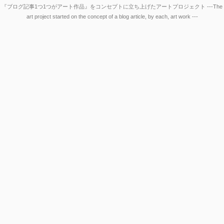
『ブログ記事1つ1つがアート作品』をコンセプトに立ち上げたアートプロジェクト ---The
art project started on the concept of a blog article, by each, art work ---