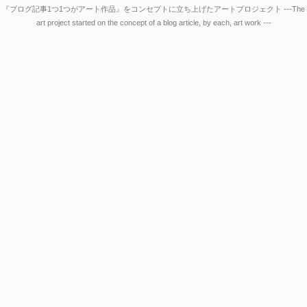
『ブログ記事1つ1つがアート作品』をコンセプトに立ち上げたアートプロジェクト ---The
art project started on the concept of a blog article, by each, art work ---