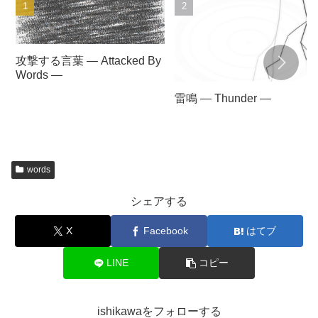
眠
眠
眠
眠
眠
Popular articles
攻撃する言葉 — Attacked By
Words —
雷鳴 — Thunder —