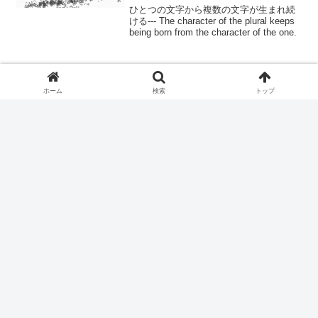
characters which go around —
文字は四方に歩き回る。The characters
go around in the square.
モーゼ — Moses —
words
ホーム
検索
トップ
文字たちが割れる--- The characters break
文字の培養 — Cultivation of
words
Words —
ひとつの文字から複数の文字が生まれ続
ける--- The character of the plural keeps
being born from the character of the one.
雨の — rainy —
words
レイニー--- rainy...
目の前を飛び交う謎の言葉たち
words
— One right in front of me, the