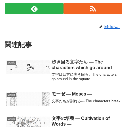
words
シェアする
X
Facebook
はてブ
LINE
コピー
ishikawaをフォローする
ishikawa
関連記事
歩き回る文字たち — The
words