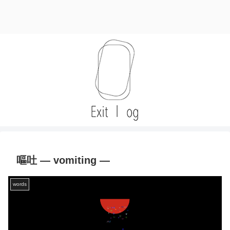
嘔吐 — vomiting —
words