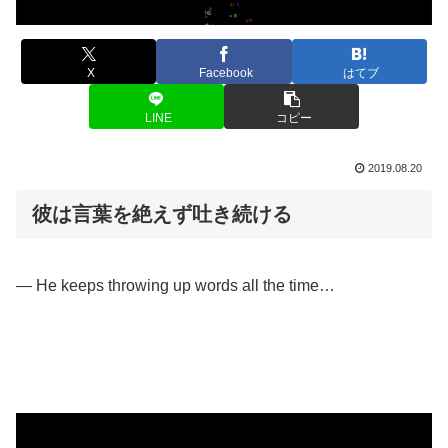
X
Facebook
はてブ
LINE
コピー
2019.08.20
彼は言葉を絶えず吐き続ける
— He keeps throwing up words all the time…