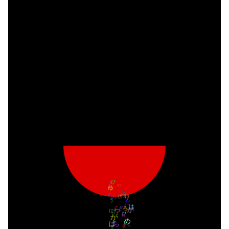
ゅ
り
て
ぴ
ゆ
ぇ
ぃ
ゅ
ゆ
ぴ
つ
あ
ゎ
り
ぃ
で
の
お
し
と
う
だ
ら
が
ろ
ち
が
す
は