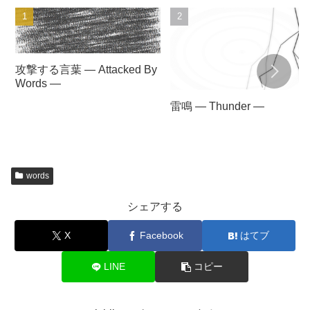
攻撃する言葉 — Attacked By
Words —
雷鳴 — Thunder —
words
シェアする
X
Facebook
はてブ
LINE
コピー