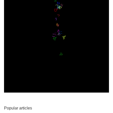
ひ
ば
ら
ま
ゎ
げ
ゑ
へ
に
ね
ぎ
そ
ま
ぼ
な
ぴ
へ
ぺ
っ
ぅ
り
さ
に
ご
ぜ
も
ず
あ
Popular articles