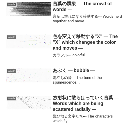
言葉の群衆 — The crowd of
words
words —
言葉は群れになり移動する--- Words herd
together and move.
色を変えて移動する”X” — The
words
“X” which changes the color
and moves —
カラフル--- colorful...
あぶく — bubble —
words
泡立ちの音--- The tone of the
spumescence...
放射状に散らばっていく言葉 —
words
Words which are being
scattered radially —
飛び散る文字たち--- The characters
which fly...