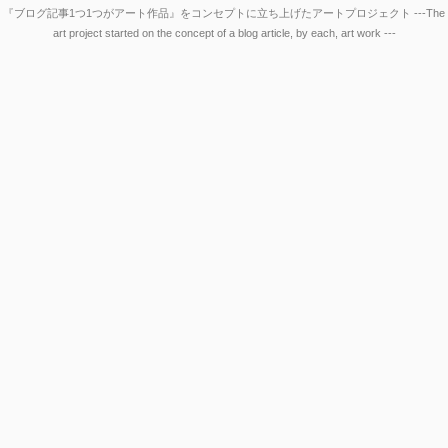
『ブログ記事1つ1つがアート作品』をコンセプトに立ち上げたアートプロジェクト ---The
art project started on the concept of a blog article, by each, art work ---