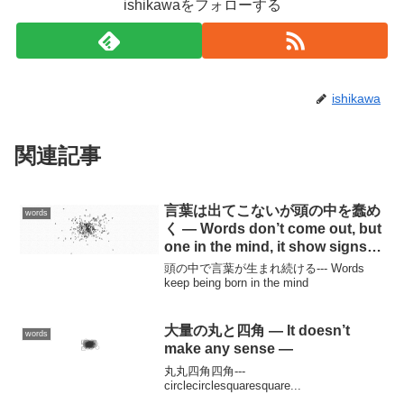
ishikawaをフォローする
ishikawa
関連記事
言葉は出てこないが頭の中を蠢め
words
く — Words don’t come out, but
one in the mind, it show signs
of shun. —
頭の中で言葉が生まれ続ける--- Words
keep being born in the mind
大量の丸と四角 — It doesn’t
words
make any sense —
丸丸四角四角---
circlecirclesquaresquare...