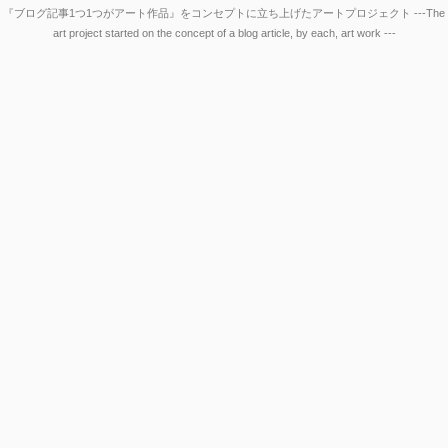
『ブログ記事1つ1つがアート作品』をコンセプトに立ち上げたアートプロジェクト ---The
art project started on the concept of a blog article, by each, art work ---