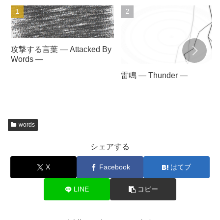
攻撃する言葉 — Attacked By
Words —
雷鳴 — Thunder —
words
シェアする
X
Facebook
はてブ
LINE
コピー