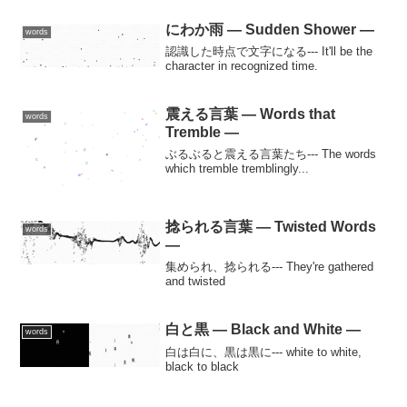
にわか雨 — Sudden Shower —
words
認識した時点で文字になる--- It'll be the
character in recognized time.
震える言葉 — Words that
words
Tremble —
ぶるぶると震える言葉たち--- The words
which tremble tremblingly...
捻られる言葉 — Twisted Words
words
—
集められ、捻られる--- They're gathered
and twisted
白と黒 — Black and White —
words
白は白に、黒は黒に--- white to white,
black to black