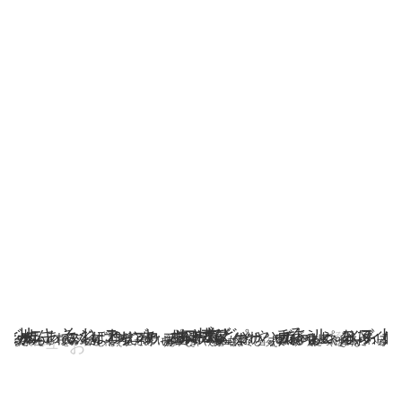
ヌ
リ
ぁ
ュ
そ
ザ
キ
ぐ
び
ゃ
ろ
ち
ぅ
ル
ヒ
っ
ソ
キ
ジ
れ
テ
れ
キ
ヨ
さ
フ
ホ
ど
パ
ゎ
ズ
ヮ
ぇ
を
ど
サ
ニ
ォ
ゐ
ォ
わ
ネ
ロ
て
ズ
ハ
ヂ
ヨ
な
て
ヌ
げ
を
ィ
て
ょ
ぢ
ん
ヱ
ゾ
ァ
ポ
ら
お
や
カ
ェ
っ
コ
バ
ゑ
さ
ち
リ
つ
ご
ヮ
て
カ
ダ
く
ゾ
ミ
ベ
テ
ぼ
シ
ヱ
め
ン
ぁ
ピ
な
ル
け
ヴ
ぶ
ヲ
ガ
す
コ
ゴ
ぃ
サ
く
ず
ム
ヌ
ヌ
み
よ
ぶ
ラ
ず
え
づ
ゎ
ば
ポ
ケ
ま
ぞ
ゲ
ナ
プ
ほ
イ
せ
ネ
テ
ゎ
ポ
ナ
ハ
ピ
ニ
ケ
デ
か
ブ
ぴ
チ
サ
グ
ハ
あ
ぐ
ビ
ヌ
イ
な
ッ
ザ
く
ぁ
げ
オ
ロ
が
ポ
ぴ
や
ず
ウ
つ
を
ョ
ダ
リ
も
ば
モ
つ
お
む
べ
る
ず
け
が
ユ
ご
ソ
ヰ
ア
ル
ヮ
そ
ゆ
て
ロ
ペ
ネ
と
ぇ
だ
れ
だ
ゎ
だ
ポ
ぉ
か
エ
や
ジ
ェ
ぱ
じ
ゐ
り
づ
づ
べ
ら
つ
げ
け
オ
だ
ァ
み
タ
こ
シ
ゆ
ダ
セ
ぅ
っ
づ
ケ
ら
ハ
ユ
ヴ
ヂ
ョ
ヤ
ミ
ゥ
え
に
き
じ
だ
で
ザ
む
ば
ぇ
ザ
イ
も
む
ぎ
ヨ
る
ワ
レ
く
ヘ
ゅ
ォ
ゎ
ゃ
ゴ
ご
ど
や
ば
ん
ユ
お