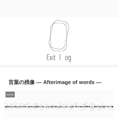
言葉の残像 — Afterimage of words —
words