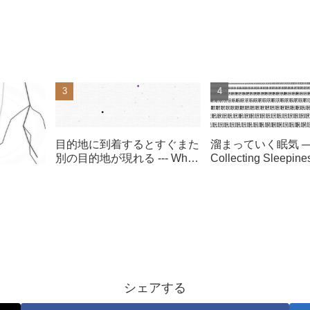
目的地に到着するとすぐまた
溜まっていく眠気 
別の目的地が現れる --- When
Collecting Sleepin
it arrives at the destination,
the different destination
appears again right now ---
シェアする