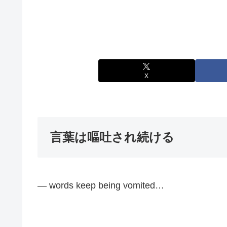
X
言葉は嘔吐され続ける
— words keep being vomited…