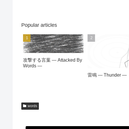
Popular articles
攻撃する言葉 — Attacked By
Words —
雷鳴 — Thunder —
words