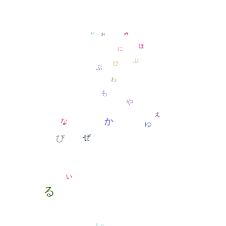
を
ゆ
ゅ
ょ
ゅ
す
ぃ
げ
は
ほ
ぉ
に
ぉ
ひ
ぽ
み
ゅ
ゎ
ぷ
も
ゆ
や
ぇ