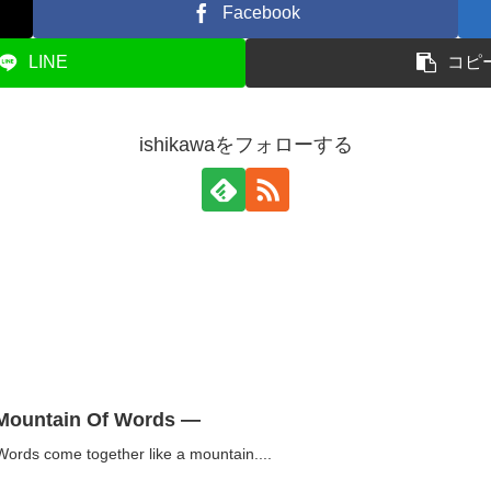
Facebook
LINE
コピ
ishikawaをフォローする
ntain Of Words —
ome together like a mountain....