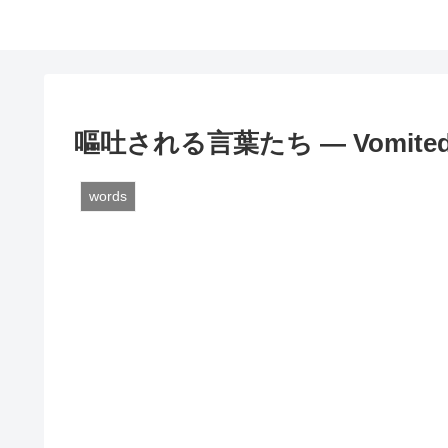
嘔吐される言葉たち — Vomited 
words