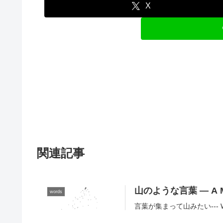
X
関連記事
山のような言葉 — A Mou
words
言葉が集まって山みたい--- Words c