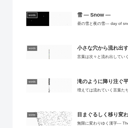
雪 — Snow —
words
昼の雪と夜の雪--- day of snow
小さな穴から流れ出す言葉 — W
words
言葉は次々と流れ出していく--- Words
滝のように降り注ぐ平仮名 — H
words
増えては流れていく言葉たち--- The w
目まぐるしく移り変わる漢字 —
words
無限に変わりゆく漢字--- The kanji 