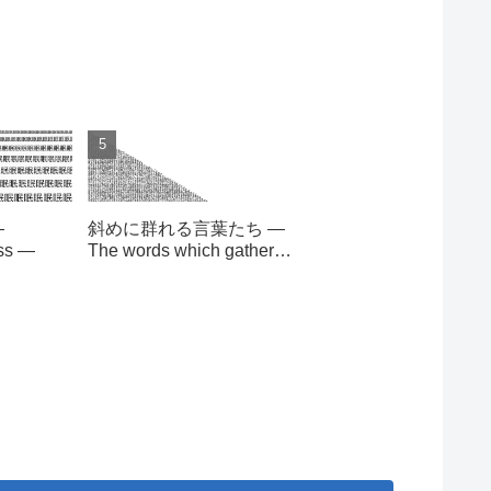
—
斜めに群れる言葉たち —
ess —
The words which gather
slantingly —