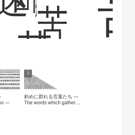
苦
苦
—
斜めに群れる言葉たち —
ess —
The words which gather
slantingly —