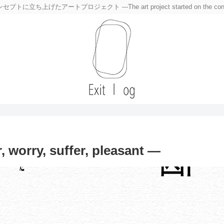
トプロジェクト ---The art project started on the concept of a blo
y, suffer, pleasant —