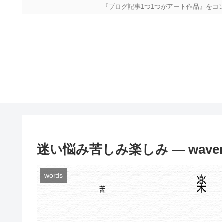
『ブログ記事1つ1つがアート作品』をコンセプトに立ち上げたアー
迷い悩み苦しみ楽しみ — waver, worr
words