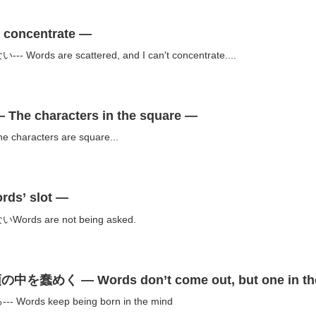
oncentrate —
s are scattered, and I can't concentrate....
characters in the square —
haracters are square...
s’ slot —
 are not being asked.
 — Words don’t come out, but one in the min
ds keep being born in the mind