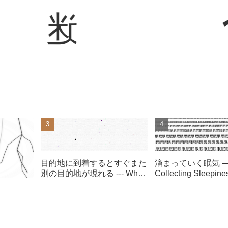
迷
目的地に到着するとすぐまた
溜まっていく眠気 
別の目的地が現れる --- When
Collecting Sleepin
it arrives at the destination,
the different destination
appears again right now ---