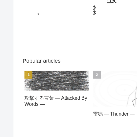
楽
楽
Popular articles
攻撃する言葉 — Attacked By
Words —
雷鳴 — Thunder —