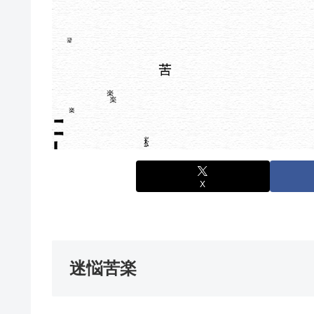
X
迷悩苦楽