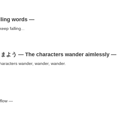
ng words —
 falling...
 The characters wander aimlessly —
ers wander, wander, wander.
flow —