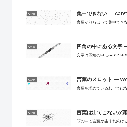
集中できない — can’t c
words
言葉が散らばって集中できない--- Word
四角の中にある文字 — The 
words
文字は四角の中に--- While the c
言葉のスロット — Word
words
言葉を求めているわけではないWords
言葉は出てこないが頭の中を蠢めく
words
頭の中で言葉が生まれ続ける--- Wor