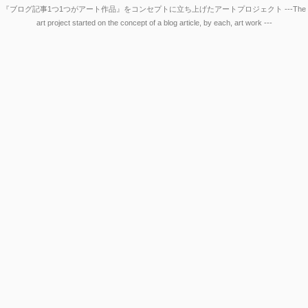
『ブログ記事1つ1つがアート作品』をコンセプトに立ち上げたアートプロジェクト ---The
art project started on the concept of a blog article, by each, art work ---