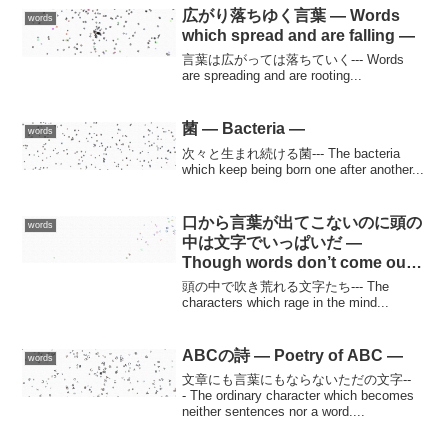
広がり落ちゆく言葉 — Words
words
which spread and are falling —
言葉は広がっては落ちていく--- Words
are spreading and are rooting...
菌 — Bacteria —
words
次々と生まれ続ける菌--- The bacteria
which keep being born one after another...
口から言葉が出てこないのに頭の
words
中は文字でいっぱいだ —
Though words don’t come out
of the mouth, it’s filling with the
頭の中で吹き荒れる文字たち--- The
characters in the mind —
characters which rage in the mind...
ABCの詩 — Poetry of ABC —
words
文章にも言葉にもならないただの文字--
- The ordinary character which becomes
neither sentences nor a word....