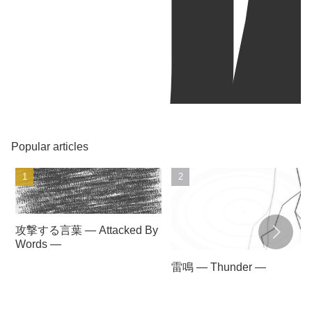
Popular articles
攻撃する言葉 — Attacked By
Words —
雷鳴 — Thunder —