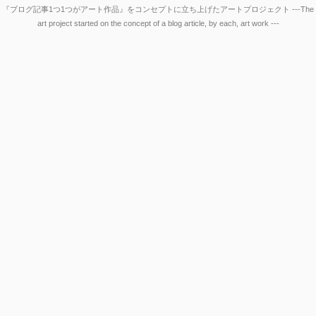
『ブログ記事1つ1つがアート作品』をコンセプトに立ち上げたアートプロジェクト ---The
art project started on the concept of a blog article, by each, art work ---