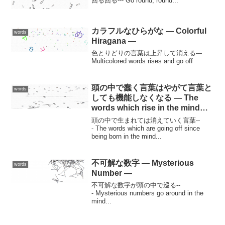
回る回る--- Go round, round...
カラフルなひらがな — Colorful
words
Hiragana —
色とりどりの言葉は上昇して消える---
Multicolored words rises and go off
頭の中で蠢く言葉はやがて言葉と
words
しても機能しなくなる — The
words which rise in the mind
don’t also function as a word
頭の中で生まれては消えていく言葉--
any more soon —
- The words which are going off since
being born in the mind...
不可解な数字 — Mysterious
words
Number —
不可解な数字が頭の中で巡る--
- Mysterious numbers go around in the
mind...