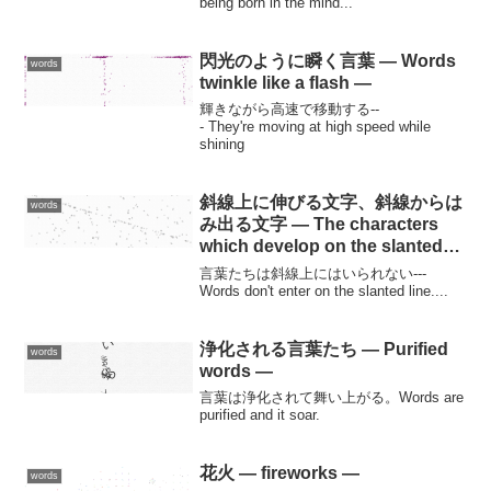
being born in the mind...
閃光のように瞬く言葉 — Words
words
twinkle like a flash —
輝きながら高速で移動する--
- They're moving at high speed while
shining
斜線上に伸びる文字、斜線からは
words
み出る文字 — The characters
which develop on the slanted
line —
言葉たちは斜線上にはいられない---
Words don't enter on the slanted line....
浄化される言葉たち — Purified
words
words —
言葉は浄化されて舞い上がる。Words are
purified and it soar.
花火 — fireworks —
words