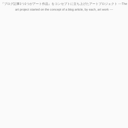
『ブログ記事1つ1つがアート作品』をコンセプトに立ち上げたアートプロジェクト ---The
art project started on the concept of a blog article, by each, art work ---