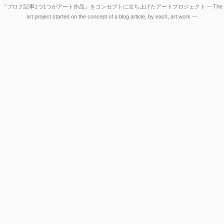
『ブログ記事1つ1つがアート作品』をコンセプトに立ち上げたアートプロジェクト ---The
art project started on the concept of a blog article, by each, art work ---