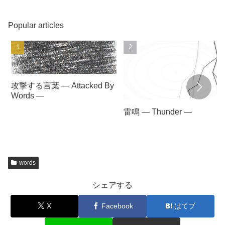
Popular articles
攻撃する言葉 — Attacked By
Words —
雷鳴 — Thunder —
words
シェアする
X
Facebook
はてブ