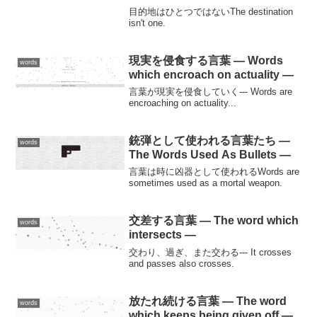
different destination appears
目的地はひとつではないThe destination
again right now —
isn't one.
現実を侵食する言葉 — Words
words
which encroach on actuality —
言葉が現実を侵食していく--- Words are
encroaching on actuality...
銃弾として使われる言葉たち —
words
The Words Used As Bullets —
言葉は時に凶器として使われるWords are
sometimes used as a mortal weapon.
交差する言葉 — The word which
words
intersects —
交わり、過ぎ、また交わる--- It crosses
and passes also crosses.
放たれ続ける言葉 — The word
words
which keeps being given off —