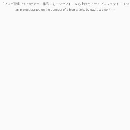
『ブログ記事1つ1つがアート作品』をコンセプトに立ち上げたアートプロジェクト ---The
art project started on the concept of a blog article, by each, art work ---