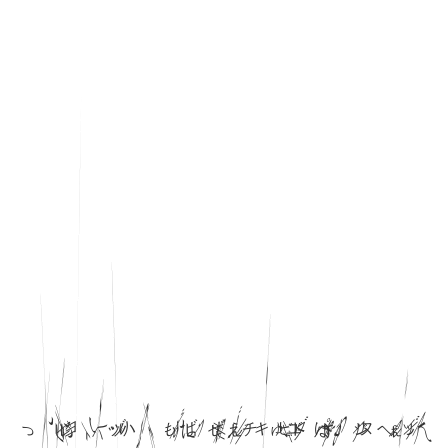
め
ぬ
ぶ
ゾ
ち
は
ニ
ゑ
ぅ
ア
ず
ホ
ゥ
え
セ
ク
ヂ
カ
ヨ
は
オ
キ
ヘ
そ
も
セ
ダ
ば
パ
と
ル
し
ぷ
ぜ
ん
り
ヅ
ィ
キ
ド
ゅ
う
ヘ
ッ
ル
い
え
ハ
ス
チ
ヌ
ビ
ユ
サ
ヘ
ぇ
ッ
メ
イ
ジ
っ
と
は
モ