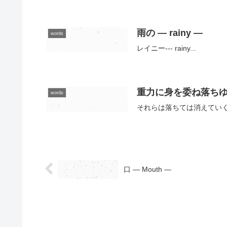
雨の — rainy —
words
レイニー--- rainy...
重力に身を委ね落ちゆく言葉 — T
words
それらは落ちては消えていく--- Since 
口 — Mouth —