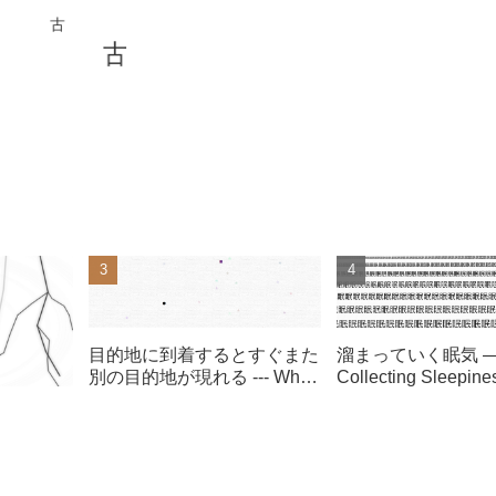
古
古
目的地に到着するとすぐまた
溜まっていく眠気 
別の目的地が現れる --- When
Collecting Sleepin
it arrives at the destination,
the different destination
appears again right now ---