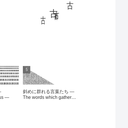
古
古
苦
古
—
斜めに群れる言葉たち —
ess —
The words which gather
slantingly —