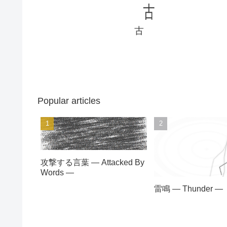
古
古
Popular articles
攻撃する言葉 — Attacked By
Words —
雷鳴 — Thunder —