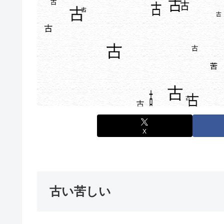
X
古い苦しい