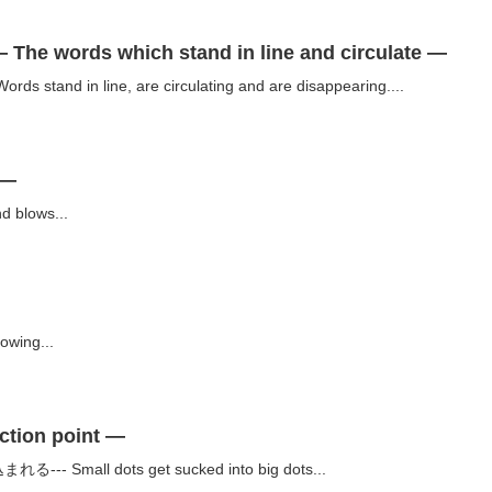
ords which stand in line and circulate —
nd in line, are circulating and are disappearing....
 —
 blows...
wing...
on point —
mall dots get sucked into big dots...