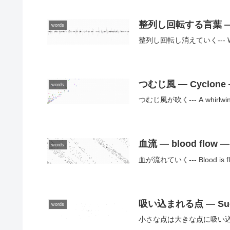
整列し回転する言葉 — The w
words
整列し回転し消えていく--- Words sta
つむじ風 — Cyclone
words
つむじ風が吹く--- A whirlwind
血流 — blood flow —
words
血が流れていく--- Blood is flo
吸い込まれる点 — Sucti
words
小さな点は大きな点に吸い込まれる--- S