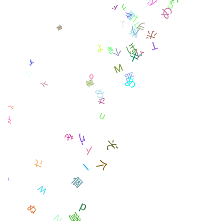
ニ
業
5
J
ル
で
5
ド
う
め
麗
け
マ
了
コ
ヲ
プ
書
舉
ボ
T
ほ
き
个
ム
M
ず
ギ
よ
严
o
あ
書
け
ズ
め
ぺ
ゃ
で
n
を
グ
ぞ
ト
だ
l
ト
個
W
个
p