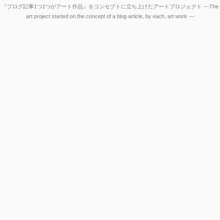
『ブログ記事1つ1つがアート作品』をコンセプトに立ち上げたアートプロジェクト ---The
art project started on the concept of a blog article, by each, art work ---