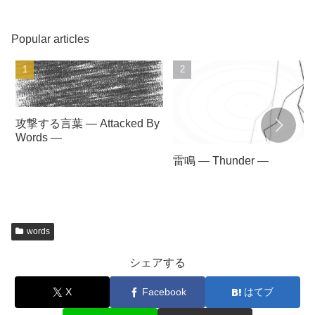
ぬ
喬
N
争
豐
Popular articles
喪
つ
キ
乌
攻撃する言葉 — Attacked By
Words —
雷鳴 — Thunder —
words
シェアする
X
Facebook
はてブ