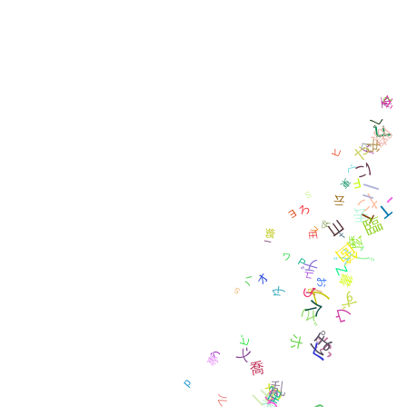
ろ
せ
业
云
し
o
ベ
F
瞭
习
ゾ
ヒ
W
や
ぺ
に
书
東
F
ど
ニ
ぺ
云
S
た
丟
ろ
E
T
丛
ヨ
ス
麽
I
丑
メ
T
ワ
ビ
ゾ
P
鄉
ュ
箇
オ
ぉ
ヂ
Z
書
臨
タ
ハ
I
s
ィ
っ
プ
ず
ウ
ざ
ぽ
个
ピ
ホ
ぷ
义
う
く
喬
專
d
あ
乱
乱