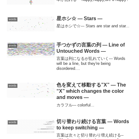
星ホシ☆ — Stars —
words
星はホシで☆--- Stars are star and star...
手つかずの言葉の列 — Line of
words
Untouched Words —
言葉は列になるが乱れていく--- Words
will be a line, but they're being
disordered....
色を変えて移動する”X” — The
words
“X” which changes the color
and moves —
カラフル--- colorful...
切り替わり続ける言葉 — Words
words
to keep switching —
言葉は次々と切り替わり増え続ける--